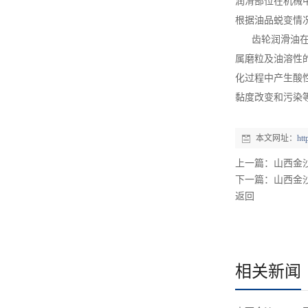
润滑部位在机械
根据油品蜕变情
齿轮润滑油
属磨粒及油溶性
化过程中产生酸
黏度改变和污染
本文网址：
ht
上一篇：
山西金
下一篇：
山西金沙
返回
相关新闻