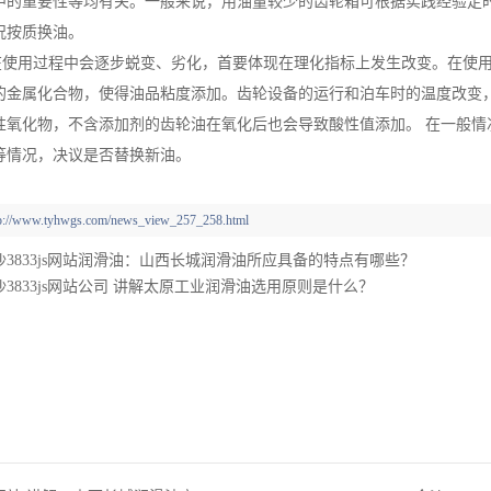
中的重要性等均有关。一般来说，用油量较少的齿轮箱可根据实践经验定
况按质换油。
在使用过程中会逐步蜕变、劣化，首要体现在理化指标上发生改变。在使
的金属化合物，使得油品粘度添加。齿轮设备的运行和泊车时的温度改变
性氧化物，不含添加剂的齿轮油在氧化后也会导致酸性值添加。 在一般
等情况，决议是否替换新油。
tp://www.tyhwgs.com/news_view_257_258.html
沙3833js网站润滑油：山西长城润滑油所应具备的特点有哪些？
3833js网站公司 讲解太原工业润滑油选用原则是什么？