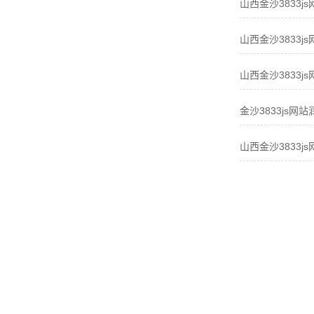
山西金沙3833j
山西金沙3833j
山西金沙3833j
金沙3833js网
山西金沙3833j
服务热线：
181-3553-7081
地址：太原市晋源区新晋祠路500号万景
苑