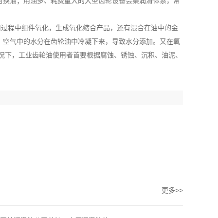
时换油；用油多、耗费量大的大型齿轮设备会集润滑体系，常
用过程中组件氧化，生成氧化缩合产品，还有混合在油中的金
，空气中的水分在齿轮油中冷凝下来，导致水分添加。又在氧
情况下，工业齿轮油使用者首要根据腐蚀、锈蚀、沉积、油泥、
更多>>