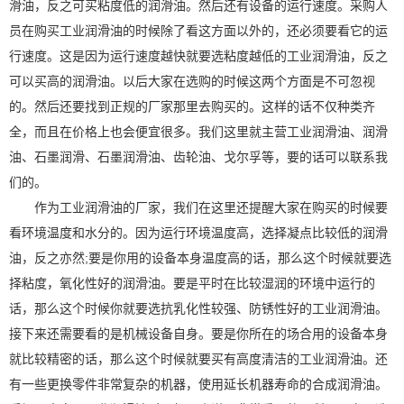
滑油，反之可买粘度低的润滑油。然后还有设备的运行速度。采购人
员在购买工业润滑油的时候除了看这方面以外的，还必须要看它的运
行速度。这是因为运行速度越快就要选粘度越低的工业润滑油，反之
可以买高的润滑油。以后大家在选购的时候这两个方面是不可忽视
的。然后还要找到正规的厂家那里去购买的。这样的话不仅种类齐
全，而且在价格上也会便宜很多。我们这里就主营工业润滑油、润滑
油、石墨润滑、石墨润滑油、齿轮油、戈尔孚等，要的话可以联系我
们的。
作为工业润滑油的厂家，我们在这里还提醒大家在购买的时候要
看环境温度和水分的。因为运行环境温度高，选择凝点比较低的润滑
油，反之亦然;要是你用的设备本身温度高的话，那么这个时候就要选
择粘度，氧化性好的润滑油。要是平时在比较湿润的环境中运行的
话，那么这个时候你就要选抗乳化性较强、防锈性好的工业润滑油。
接下来还需要看的是机械设备自身。要是你所在的场合用的设备本身
就比较精密的话，那么这个时候就要买有高度清洁的工业润滑油。还
有一些更换零件非常复杂的机器，使用延长机器寿命的合成润滑油。